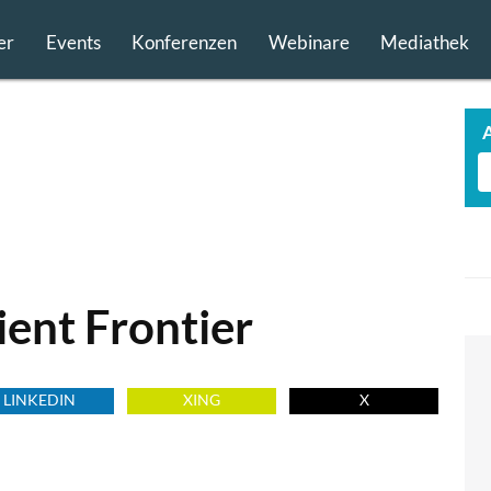
er
Events
Konferenzen
Webinare
Mediathek
ient Frontier
LINKEDIN
XING
X