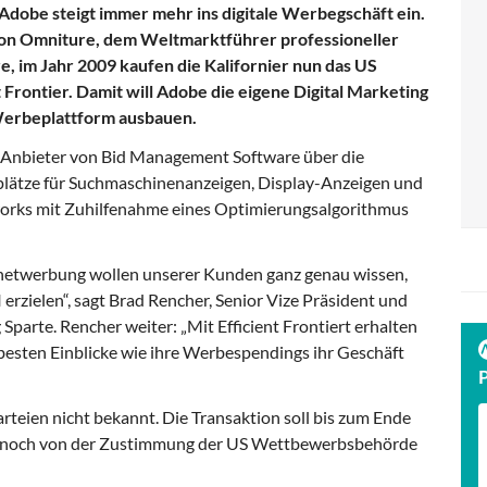
dobe steigt immer mehr ins digitale Werbegschäft ein.
von Omniture, dem Weltmarktführer professioneller
, im Jahr 2009 kaufen die Kalifornier nun das US
Frontier. Damit will Adobe die eigene Digital Marketing
 Werbeplattform ausbauen.
ein Anbieter von Bid Management Software über die
lätze für Suchmaschinenanzeigen, Display-Anzeigen und
works mit Zuhilfenahme eines Optimierungsalgorithmus
rnetwerbung wollen unserer Kunden ganz genau wissen,
rzielen“, sagt Brad Rencher, Senior Vize Präsident und
parte. Rencher weiter: „Mit Efficient Frontiert erhalten
 besten Einblicke wie ihre Werbespendings ihr Geschäft
arteien nicht bekannt. Die Transaktion soll bis zum Ende
ist noch von der Zustimmung der US Wettbewerbsbehörde