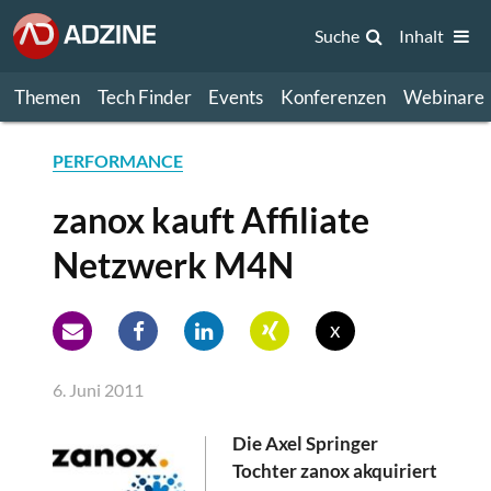
Suche
Inhalt
Themen
Tech Finder
Events
Konferenzen
Webinare
PERFORMANCE
zanox kauft Affiliate
Netzwerk M4N
x
6. Juni 2011
Die Axel Springer
Tochter zanox akquiriert