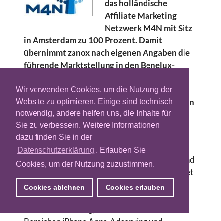
das holländische
Affiliate Marketing
Netzwerk M4N mit Sitz
in Amsterdam zu 100 Prozent. Damit
übernimmt zanox nach eigenen Angaben die
führende Marktstellung in den Benelux-
Ländern. Auf jeden Fall zahlen die
zusätzlichen 2700 Publisher reichlich
Wir verwenden Cookies, um die Nutzung der
Reichweite in das Performance Netzwerk von
Website zu optimieren. Einige sind technisch
zanox ein.
notwendig, andere helfen uns, die Inhalte für
Sie zu verbessern. Weitere Informationen
M4N
dazu finden Sie in der
Datenschutzerklärung
. Erlauben Sie
Die beiden Gründer Thomas Joosten (CEO) und
Cookies, um der Nutzung zuzustimmen.
Klaas Joosten (CTO), die M4N 1999 gegründet
hatten, bleiben im Unternehmen. M4N hat
Cookies ablehnen
Cookies erlauben
seinen Geschäftsschwerpunkt im klassischen
Affiliate Marketing, ist aber zudem in den