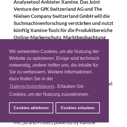
Analysetool Anbieter Xamine. Das Joint
Venture der GfK Switzerland AG und The
Nielsen Company Switzerland GmbH will die
Suchmachinenforschung verstärken und nutzt
künftig Xamine-Tools für die Produktbereiche
Online-Markenschutz, Marktbeobachtung
und Wettbewerbsanalyse.
Wir verwenden Cookies, um die Nutzung der
Laut Jens Windel, CEO von Media Focus, sei
Website zu optimieren. Einige sind technisch
Suchmaschinenforschung die perfekte
notwendig, andere helfen uns, die Inhalte für
Ergänzung zur Werbeforschung von Media
Sie zu verbessern. Weitere Informationen
Focus. „Mit den Instrumenten der
dazu finden Sie in der
Suchmaschinenforschung können wir Daten und
Datenschutzerklärung
. Erlauben Sie
Informationen zum Werbeverhalten im SEM
Cookies, um der Nutzung zuzustimmen.
liefern und damit unsere Kunden bei der
Analyse, Steuerung und Kontrolle ihrer SEM-
Cookies ablehnen
Cookies erlauben
Aktivitäten effektiv unterstützen“.
Mit „Brand Protect powered by Xamine“