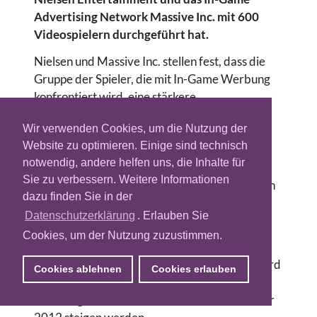
Advertising Network Massive Inc. mit 600
Videospielern durchgeführt hat.
Nielsen und Massive Inc. stellen fest, dass die
Gruppe der Spieler, die mit In-Game Werbung
konfrontiert wird, eine stärkere
Markenverbundenheit entwickelt als die
Wir verwenden Cookies, um die Nutzung der
Kontrollgruppe
. Die Erklärung dafür liegt bei
Website zu optimieren. Einige sind technisch
der emotionalen Verknüpfung zwischen dem
notwendig, andere helfen uns, die Inhalte für
Spiel und der beworbenen Marke. Der Spieler
Sie zu verbessern. Weitere Informationen
ist aktiv ins Spielgeschehen involviert. Dadurch
dazu finden Sie in der
werden Emotionen assoziativ auf die
Datenschutzerklärung
. Erlauben Sie
beworbene Marke übertragen. So kann Fast-
Cookies, um der Nutzung zuzustimmen.
Food „cool“ werden.
Nach der Vorhersage der Parks Associates wird
Cookies ablehnen
Cookies erlauben
erwartet, dass die Ausgaben für In-Game
Werbung auf 2Billionen US Dollar bis zum Jahr