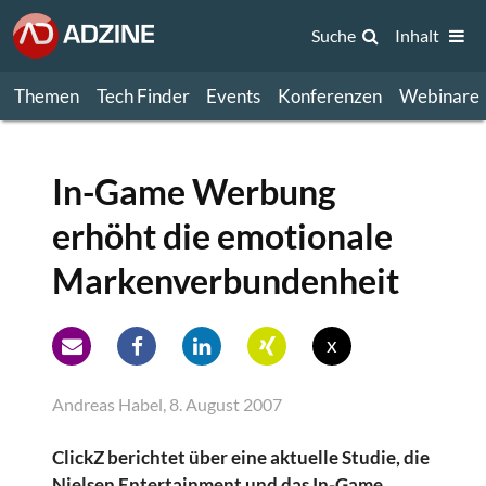
Suche
Inhalt
Themen
Tech Finder
Events
Konferenzen
Webinare
In-Game Werbung
erhöht die emotionale
Markenverbundenheit
x
Andreas Habel, 8. August 2007
ClickZ berichtet über eine aktuelle Studie, die
Nielsen Entertainment und das In-Game