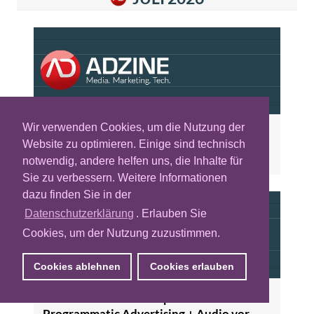
Wir verwenden Cookies, um die Nutzung der
ADZINE KW 31 - Publisher müssen Video-
Website zu optimieren. Einige sind technisch
Distribution neu sortieren+ Performance-
notwendig, andere helfen uns, die Inhalte für
Chance dank KI-Werbung
Sie zu verbessern. Weitere Informationen
dazu finden Sie in der
Datenschutzerklärung
. Erlauben Sie
Cookies, um der Nutzung zuzustimmen.
Cookies ablehnen
Cookies erlauben
ADZINE KW 30 - Transparenz im
Programmatic Advertising + Audio vor