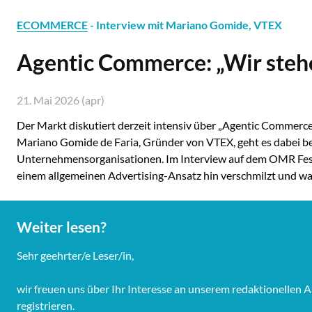
ECOMMERCE
- Interview mit Mariano Gomide, VTEX
Agentic Commerce: „Wir stehen
21. Mai 2026 (apr)
Der Markt diskutiert derzeit intensiv über „Agentic Commerce
Mariano Gomide de Faria, Gründer von VTEX, geht es dabei 
Unternehmensorganisationen. Im Interview auf dem OMR Festiv
einem allgemeinen Advertising-Ansatz hin verschmilzt und wa
Weiter lesen?
Sehr geehrter/e Leser/in,
wir freuen uns über Ihr Interesse an unserem redaktionellen 
registrieren.