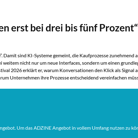
 erst bei drei bis fünf Prozent“
“. Damit sind KI-Systeme gemeint, die Kaufprozesse zunehmend au
bei weitem nicht nur um neue Interfaces, sondern um einen gru
al 2026 erklärt er, warum Konversationen den Klick als Signal ab
rum Unternehmen ihre Prozesse entscheidend vereinfachen müssen
Angebot. Um das ADZINE Angebot in vollem Umfang nutzen zu könne