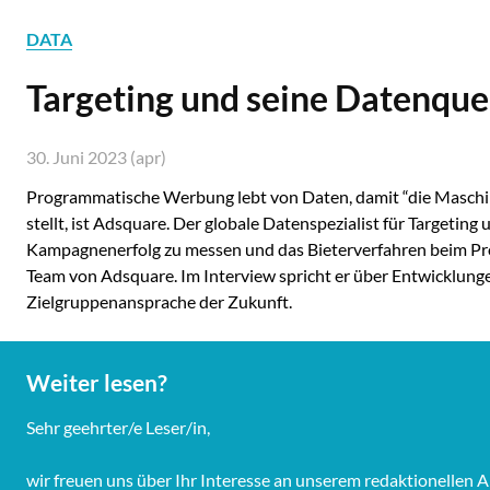
DATA
Targeting und seine Datenquel
30. Juni 2023 (apr)
Programmatische Werbung lebt von Daten, damit “die Maschine”
stellt, ist Adsquare. Der globale Datenspezialist für Target
Kampagnenerfolg zu messen und das Bieterverfahren beim Pro
Team von Adsquare. Im Interview spricht er über Entwicklung
Zielgruppenansprache der Zukunft.
Weiter lesen?
Sehr geehrter/e Leser/in,
wir freuen uns über Ihr Interesse an unserem redaktionellen 