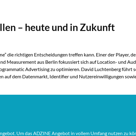
len – heute und in Zukunft
 die richtigen Entscheidungen treffen kann. Einer der Player, d
ing und Measurement aus Berlin fokussiert sich auf Location- und
grammatic Advertising zu optimieren. David Luchtenberg führt 
en auf dem Datenmarkt, Identifier und Nutzereinwilligungen sow
Angebot. Um das ADZINE Angebot in vollem Umfang nutzen zu könne