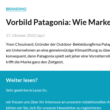
BRANDING
Vorbild Patagonia: Wie Mark
17. Oktober 2022 (apr)
Yvon Chouinard, Gründer der Outdoor-Bekleidungfirma Patagon
am Unternehmen an eine gemeinnützige Klimastiftung zu übertr
konsequent, denn Patagonia spielt seit jeher eine Vorreiter
trifft die Marke ganz den Zeitgeist.
Weiter lesen?
Sehr geehrter/e Leser/in,
wir freuen uns über Ihr Interesse an unserem redaktionelle
bitten wir Sie, sich für unseren Newsletter zu registrieren.