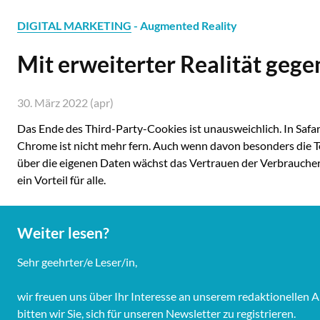
DIGITAL MARKETING
- Augmented Reality
Mit erweiterter Realität geg
30. März 2022 (apr)
Das Ende des Third-Party-Cookies ist unausweichlich. In Safar
Chrome ist nicht mehr fern. Auch wenn davon besonders die Tec
über die eigenen Daten wächst das Vertrauen der Verbraucher:i
ein Vorteil für alle.
Weiter lesen?
Sehr geehrter/e Leser/in,
wir freuen uns über Ihr Interesse an unserem redaktionelle
bitten wir Sie, sich für unseren Newsletter zu registrieren.