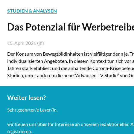
STUDIEN & ANALYSEN
Das Potenzial für Werbetrei
15. April 2021 (jh)
Der Konsum von Bewegtbildinhalten ist vielfältiger denn je. Tr
individualisierten Angeboten. In diesem Kontext tun sich vor
Jahren stark etabliert und die anhaltende Corona-Krise befe
Studien, unter anderem die neue “Advanced TV Studie” von 
Weiter lesen?
Sehr geehrter/e Leser/in,
wir freuen uns über Ihr Interesse an unserem redaktionellen 
registrieren.