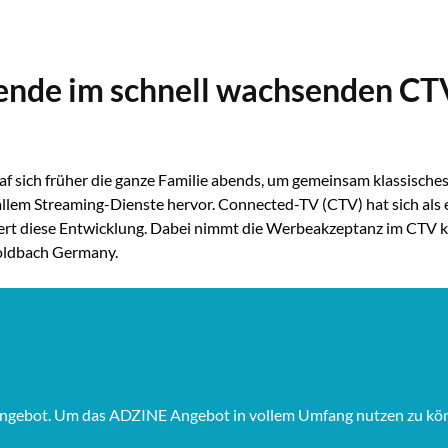
bende im schnell wachsenden CT
af sich früher die ganze Familie abends, um gemeinsam klassisches,
 allem Streaming-Dienste hervor. Connected-TV (CTV) hat sich als
uert diese Entwicklung. Dabei nimmt die Werbeakzeptanz im CTV 
Goldbach Germany.
Angebot. Um das ADZINE Angebot in vollem Umfang nutzen zu könne