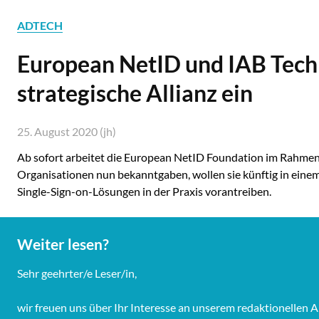
ADTECH
European NetID und IAB Tech 
strategische Allianz ein
25. August 2020 (jh)
Ab sofort arbeitet die European NetID Foundation im Rahmen
Organisationen nun bekanntgaben, wollen sie künftig in ein
Single-Sign-on-Lösungen in der Praxis vorantreiben.
Weiter lesen?
Sehr geehrter/e Leser/in,
wir freuen uns über Ihr Interesse an unserem redaktionelle