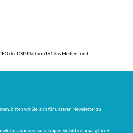
d CEO der DSP Platform161 das Medien- und
n, bitten wir Sie, sich für unseren Newsletter zu
wletterabonnent sein, tragen Sie bitte einmalig Ihre E-