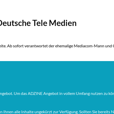
Deutsche Tele Medien
sseite. Ab sofort verantwortet der ehemalige Mediacom-Mann un
Angebot. Um das ADZINE Angebot in vollem Umfang nutzen zu könne
hnen alle Inhalte ungekürzt zur Verfügung. Sollten Sie bereits Ne