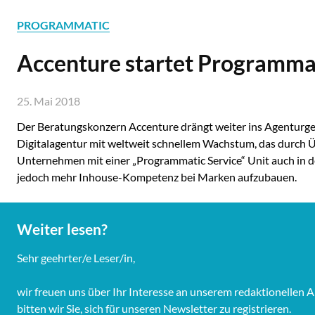
PROGRAMMATIC
Accenture startet Programma
25. Mai 2018
Der Beratungskonzern Accenture drängt weiter ins Agenturges
Digitalagentur mit weltweit schnellem Wachstum, das durch Ü
Unternehmen mit einer „Programmatic Service“ Unit auch in d
jedoch mehr Inhouse-Kompetenz bei Marken aufzubauen.
Weiter lesen?
Sehr geehrter/e Leser/in,
wir freuen uns über Ihr Interesse an unserem redaktionelle
bitten wir Sie, sich für unseren Newsletter zu registrieren.