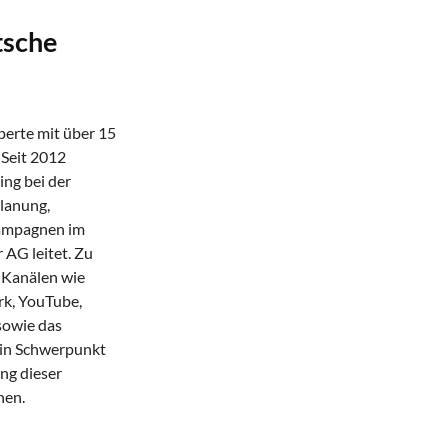
tsche
xperte mit über 15
 Seit 2012
ng bei der
Planung,
Kampagnen im
AG leitet. Zu
 Kanälen wie
rk, YouTube,
sowie das
ein Schwerpunkt
ng dieser
hen.