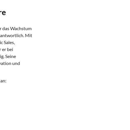
re
für das Wachstum
ntwortlich. Mit
c Sales,
 er bei
g. Seine
vation und
 an: