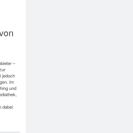
von
bieter –
zur
i jedoch
ngen. Im
shing und
ediathek,
n dabei