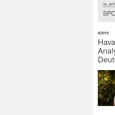
09. APR
SPOT
KÖPFE
Hava
Anal
Deut