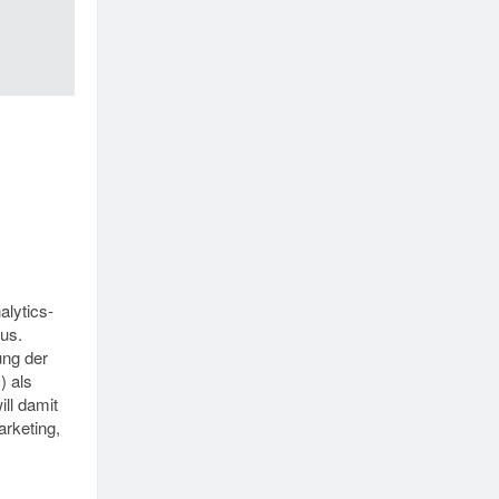
alytics-
us.
ung der
) als
ll damit
rketing,