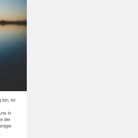
bin, ist
uns in
e der
eniger