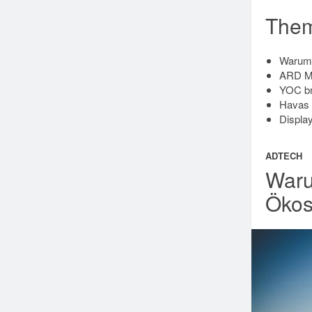
The
Warum 
ARD Me
YOC br
Havas 
Display
ADTECH
Waru
Ökos