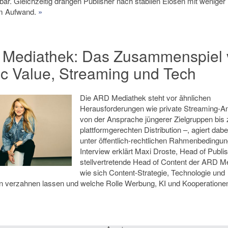
ar. Gleichzeitig drängen Publisher nach stabilen Elösen mit weniger
em Aufwand.
»
Mediathek: Das Zusammenspiel 
ic Value, Streaming und Tech
Die ARD Mediathek steht vor ähnlichen
Herausforderungen wie private Streaming-An
von der Ansprache jüngerer Zielgruppen bis 
plattformgerechten Distribution –, agiert dabe
unter öffentlich-rechtlichen Rahmenbedingu
Interview erklärt Maxi Droste, Head of Publi
stellvertretende Head of Content der ARD M
wie sich Content-Strategie, Technologie und
ion verzahnen lassen und welche Rolle Werbung, KI und Kooperatione