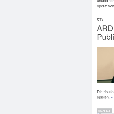
unüberhörb
operativ
CTV
ARD 
Publ
Distribut
spielen.
»
ANZEIGE