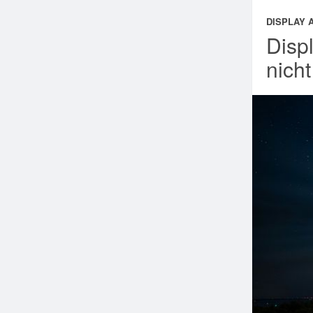
DISPLAY 
Disp
nich