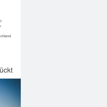
t
h
schland
ückt