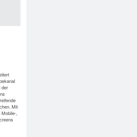
itert
bekanal
l der
ens
reifende
hen. Mit
 Mobile-,
creens